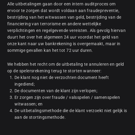
Alle uitbetalingen gaan door een intern auditproces om
ervoor te zorgen dat wordt voldaan aan fraudepreventie,
bestrijding van het witwassen van geld, bestrijding van de
financiering van terrorisme en andere wettelijke
verplichtingen en regelgevende vereisten. Als gevolg hiervan
duurt het over het algemeen 24 uur voordat het geld van
onze kant naar uw bankrekening is overgemaakt, maar in
sommige gevallen kan het tot 72 uur duren.
We hebben het recht om de uitbetaling te annuleren en geld
op de spelersrekening terug te storten wanneer:
De klant nog niet de verzochten document heeft
ingediend;
De documenten van de klant zijn verlopen;
Er zorgen zijn over fraude / valsspelen / samenspelen
witwassen; en
De uitbetalingsmethode die de klant verzoekt niet gelijk is
aan de stortingsmethode.