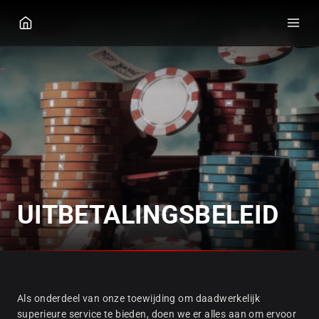
GGPOKER
UITBETALINGSBELEID
Als onderdeel van onze toewijding om daadwerkelijk
superieure service te bieden, doen we er alles aan om ervoor