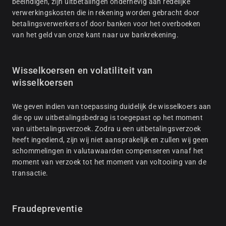
beëindigen, zijn uitbetalingen onderhevig aan redelijke
verwerkingskosten die in rekening worden gebracht door
betalingsverwerkers of door banken voor het overboeken
van het geld van onze kant naar uw bankrekening.
Wisselkoersen en volatiliteit van
wisselkoersen
We geven indien van toepassing duidelijk de wisselkoers aan
die op uw uitbetalingsbedrag is toegepast op het moment
van uitbetalingsverzoek. Zodra u een uitbetalingsverzoek
heeft ingediend, zijn wij niet aansprakelijk en zullen wij geen
schommelingen in valutawaarden compenseren vanaf het
moment van verzoek tot het moment van voltooiing van de
transactie.
Fraudepreventie