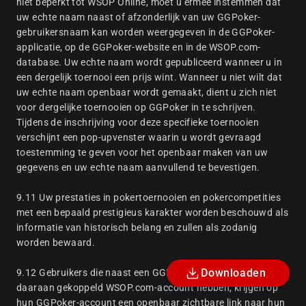
niet beperkt tot WSOP Online, moet u ermee instemmen dat
uw echte naam naast of afzonderlijk van uw GGPoker-
gebruikersnaam kan worden weergegeven in de GGPoker-
applicatie, op de GGPoker-website en in de WSOP.com-
database. Uw echte naam wordt gepubliceerd wanneer u in
een dergelijk toernooi een prijs wint. Wanneer u niet wilt dat
uw echte naam openbaar wordt gemaakt, dient u zich niet
voor dergelijke toernooien op GGPoker in te schrijven.
Tijdens de inschrijving voor deze specifieke toernooien
verschijnt een pop-upvenster waarin u wordt gevraagd
toestemming te geven voor het openbaar maken van uw
gegevens en uw echte naam aanvullend te bevestigen.
9.11 Uw prestaties in pokertoernooien en pokercompetities
met een bepaald prestigieus karakter worden beschouwd als
informatie van historisch belang en zullen als zodanig
worden bewaard.
Downloaden
9.12 Gebruikers die naast een GGPoker-account ook een
daaraan gekoppeld WSOP.com-account hebben, krijgen op
hun GGPoker-account een openbaar zichtbare link naar hun