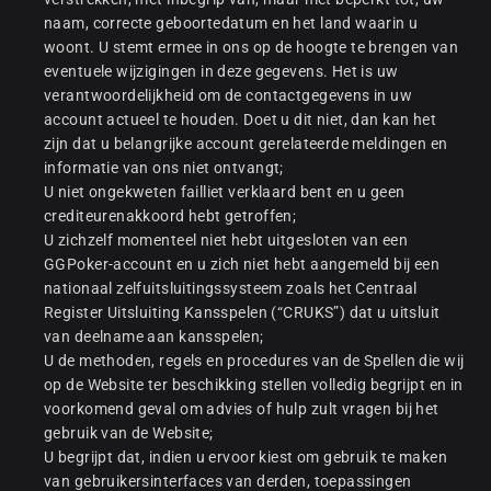
naam, correcte geboortedatum en het land waarin u
woont. U stemt ermee in ons op de hoogte te brengen van
eventuele wijzigingen in deze gegevens. Het is uw
verantwoordelijkheid om de contactgegevens in uw
account actueel te houden. Doet u dit niet, dan kan het
zijn dat u belangrijke account gerelateerde meldingen en
informatie van ons niet ontvangt;
U niet ongekweten failliet verklaard bent en u geen
crediteurenakkoord hebt getroffen;
U zichzelf momenteel niet hebt uitgesloten van een
GGPoker-account en u zich niet hebt aangemeld bij een
nationaal zelfuitsluitingssysteem zoals het Centraal
Register Uitsluiting Kansspelen (“CRUKS”) dat u uitsluit
van deelname aan kansspelen;
U de methoden, regels en procedures van de Spellen die wij
op de Website ter beschikking stellen volledig begrijpt en in
voorkomend geval om advies of hulp zult vragen bij het
gebruik van de Website;
U begrijpt dat, indien u ervoor kiest om gebruik te maken
van gebruikersinterfaces van derden, toepassingen