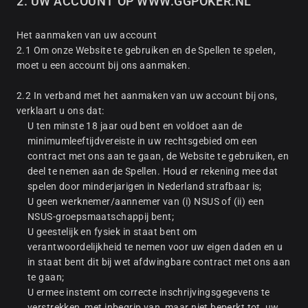
2. UW ACCOUNT OP WWW.GGPOKER.NL
Het aanmaken van uw account
2.1 Om onze Website te gebruiken en de Spellen te spelen,
moet u een account bij ons aanmaken.
2.2 In verband met het aanmaken van uw account bij ons,
verklaart u ons dat:
U ten minste 18 jaar oud bent en voldoet aan de
minimumleeftijdvereiste in uw rechtsgebied om een
contract met ons aan te gaan, de Website te gebruiken, en
deel te nemen aan de Spellen. Houd er rekening mee dat
spelen door minderjarigen in Nederland strafbaar is;
U geen werknemer/aannemer van (i) NSUS of (ii) een
NSUS-groepsmaatschappij bent;
U geestelijk en fysiek in staat bent om
verantwoordelijkheid te nemen voor uw eigen daden en u
in staat bent dit bij wet afdwingbare contract met ons aan
te gaan;
U ermee instemt om correcte inschrijvingsgegevens te
verstrekken, met inbegrip van, maar niet beperkt tot, uw