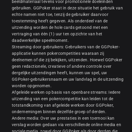
beeldmateriaal tevens voor promotionele doeleinden
gebruiken. GGPoker staat in deze situatie het gebruik van
echte namen niet toe, tenzij de gebruiker daarvoor
toestemming heeft gegeven. Als onderdeel van de
uitzending worden de hole cards getoond met een
vertraging van één (1) uur ten opzichte van het
daadwerkelijke speelmoment.
Streaming door gebruikers: Gebruikers van de GGPoker-
applicatie kunnen pokercompetities waaraan zij
deelnemen of die zij bekijken, uitzenden. Hoewel GGPoker
geen redactionele, creatieve of andere controle over
dergelijke uitzendingen heeft, kunnen uw spel, uw
GGPoker-gebruikersnaam en uw landvlag in de uitzending
worden opgenomen.
Afgeleide werken op basis van openbare streams: Iedere
uitzending van een pokercompetitie kan leiden tot de
totstandkoming van afgeleide werken door GGPoker,
ondernemingen binnen dezelfde groep of derden.
Andere media: Over uw prestaties in een toernooi kan
verslag worden gedaan via verschillende online media en
sociale media, zowel door GGPoker als door derden die